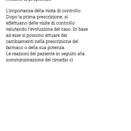
L’importanza della visita di controllo
Dopo la prima prescrizione, si
effettuano delle visite di controllo
valutando l’evoluzione del caso. In base
ad esse si possono attuare dei
cambiamenti nella prescrizione del
farmaco o della sua potenza.
Le reazioni del paziente in seguito alla
somministrazione del rimedio ci
confermano l’esattezza o meno della
prescrizione; in generale una buona
prescrizione determina un
miglioramento non solo della patologia
e delle produzioni zootecniche degli
animali di allevamento, ma anche delle
condizioni generali: appetito, vivacità,
vita di relazione, quindi in generale del
benessere.
Alla visita di controllo si valuterà il
follow-up sia dal punto di vista clinico